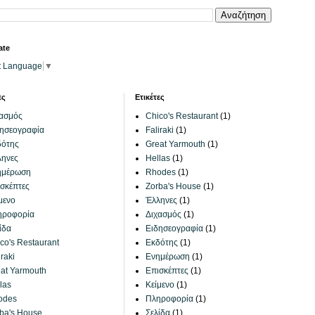
ate
t Language
▼
ες
Ετικέτες
χασμός
Chico's Restaurant
(1)
ησεογραφία
Faliraki
(1)
δότης
Great Yarmouth
(1)
ληνες
Hellas
(1)
ημέρωση
Rhodes
(1)
σκέπτες
Zorba's House
(1)
μενο
Έλληνες
(1)
ηροφορία
Διχασμός
(1)
ίδα
Ειδησεογραφία
(1)
co's Restaurant
Εκδότης
(1)
iraki
Ενημέρωση
(1)
at Yarmouth
Επισκέπτες
(1)
las
Κείμενο
(1)
odes
Πληροφορία
(1)
ba's House
Σελίδα
(1)