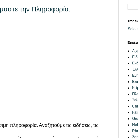
μαστε την Πληροφορία.
Transl
Selec
Ετικέτ
Δι
Ειδ
Εκ
Έλ
Εν
Επι
Κεί
Πλ
Σελ
Chi
Fal
Gre
ιμη πληροφορία. Αναζητούμε τις ειδήσεις, τις
Hel
Rh
Zor