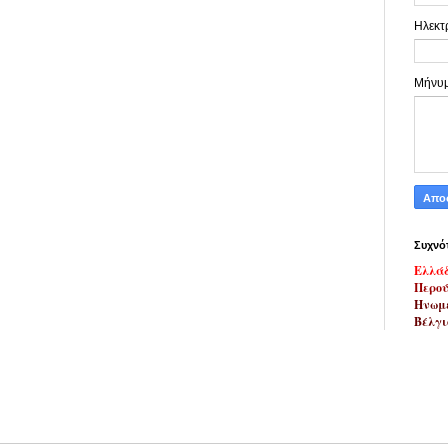
Ηλεκτ
Μήνυ
Συχνό
Ελλά
Περο
Ηνωμέ
Βέλγι