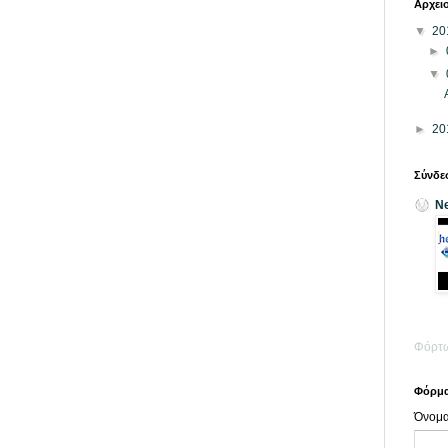
Αρχει
▼
20
►
▼
►
20
Σύνδε
N
Φόρτω
Φόρμα
Όνομ