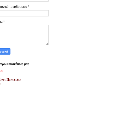
ρονικό ταχυδρομείο
*
μα
*
τεροι Επισκέπτες μας
δα
ύ
νες Πολιτείες
ο