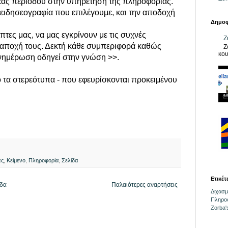
 νέας περιόδου στην υπηρέτηση της πληροφορίας.
ειδησεογραφία που επιλέγουμε, και την αποδοχή
Δημοφ
τες μας, να μας εγκρίνουν με τις συχνές
Z
ν αποχή τους. Δεκτή κάθε συμπεριφορά καθώς
Z
κου
ενημέρωση οδηγεί στην γνώση >>.
 τα στερεότυπα - που εφευρίσκονται προκειμένου
ες
,
Κείμενο
,
Πληροφορία
,
Σελίδα
Ετικέτ
ίδα
Παλαιότερες αναρτήσεις
Διχασμ
Πληρο
Zorba'