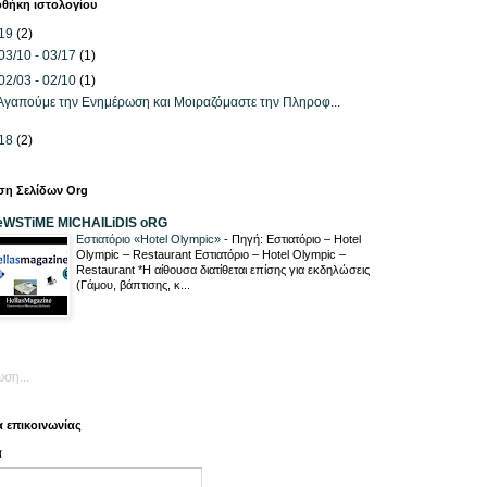
οθήκη ιστολογίου
19
(2)
03/10 - 03/17
(1)
02/03 - 02/10
(1)
Αγαπούμε την Ενημέρωση και Μοιραζόμαστε την Πληροφ...
18
(2)
ση Σελίδων Org
eWSTiME MICHAILiDIS oRG
Εστιατόριο «Hotel Olympic»
-
Πηγή: Εστιατόριο – Hotel
Olympic – Restaurant Εστιατόριο – Hotel Olympic –
Restaurant *Η αίθουσα διατίθεται επίσης για εκδηλώσεις
(Γάμου, βάπτισης, κ...
ση...
 επικοινωνίας
α