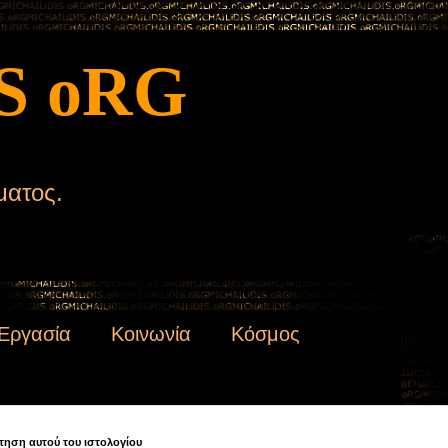
S oRG
ματος.
Εργασία
Κοινωνία
Κόσμος
τηση αυτού του ιστολογίου