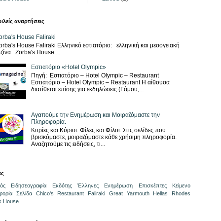
ιλείς αναρτήσεις
orba's House Faliraki
orba's House Faliraki Ελληνικό εστιατόριο: ελληνική και μεσογειακή
ζίνα Zorba's House ...
Εστιατόριο «Hotel Olympic»
Πηγή: Εστιατόριο – Hotel Olympic – Restaurant
Εστιατόριο – Hotel Olympic – Restaurant Η αίθουσα
διατίθεται επίσης για εκδηλώσεις (Γάμου,...
Αγαπούμε την Ενημέρωση και Μοιραζόμαστε την
Πληροφορία.
Κυρίες και Κύριοι. Φίλες και Φίλοι. Στις σελίδες που
βρισκόμαστε, μοιραζόμαστε κάθε χρήσιμη πληροφορία.
Αναζητούμε τις ειδήσεις, τι...
ες
ός
Ειδησεογραφία
Εκδότης
Έλληνες
Ενημέρωση
Επισκέπτες
Κείμενο
φορία
Σελίδα
Chico's Restaurant
Faliraki
Great Yarmouth
Hellas
Rhodes
s House