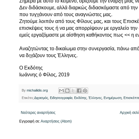
Σήμερα με αυτό το κείμενο, ορίζουμε την έναρξη μιας
Δεν διδάσκουμε, αλλά διαρκώς διδασκόμαστε από την 
που τυγχάνουν από τους αναγνώστες μας.
Ζητούμε λοιπόν από τους Φίλους μας, και τους Επισκέπ
επισκέψεις τους ή να μας απορρίψουν με εργαλείο τη
εμείς εργαζόμαστε με αίσθηση καθήκοντος πως << η 
Αναζητώντας το δικαίωμα στην συνεργασία, πάνω από
να διχάζουν τους Έλληνες.
Ο Εκδότης
Ιωάννης ό Φίλος, 2019
By
michailidis.org
Ετικέτες
Διχασμός
,
Ειδησεογραφία
,
Εκδότης
,
Έλληνες
,
Ενημέρωση
,
Επισκέπτ
Νεότερες αναρτήσεις
Αρχική σελ
Εγγραφή σε:
Αναρτήσεις (Atom)